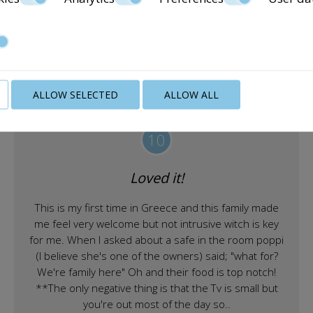
διαμονής στο Αγκίστρι
Μάι 2019
ALLOW SELECTED
ALLOW ALL
Tombarnachum
10
Loved it!
This is my first time in Greece and this family made
me feel very welcome but not intrusive witch is key
for me. When I asked about a safe in the room poppi
(I believe she's one of the owners) said; "what for?
We're family here" Oh and their food is top notch!
**The only negative thing is that the Tv is small but
you're out most of the day so..