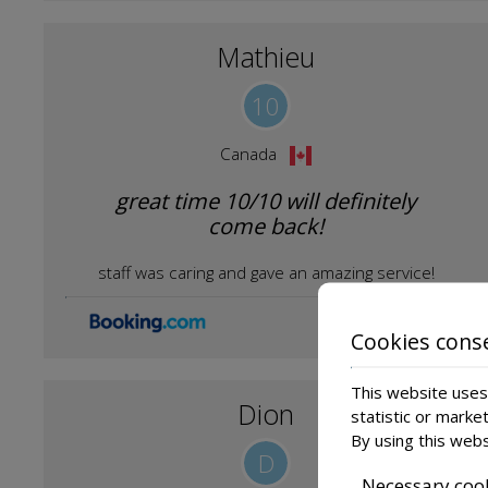
Mathieu
10
Canada
great time 10/10 will definitely
come back!
staff was caring and gave an amazing service!
13 October 2019
Cookies cons
This website uses 
Dion
statistic or marke
By using this webs
D
Necessary coo