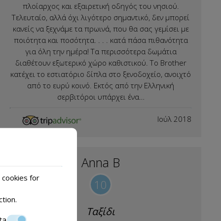
πλοίαρχος και εξαιρετική οδηγός του νησιού.
Τελευταίο, αλλά όχι λιγότερο σημαντικό, δεν μπορεί
κανείς να ξεχνάμε τα πρωινά, που θα σας γεμίσει με
ποιότητα και ποσότητα. . . . κατά πάσα πιθανότητα
για όλη την ημέρα! Τα περισσότερα δωμάτια
διαθέτουν εξωτερικό χώρο καθιστικού. Το Brother
κατέχει το εστιατόριο δίπλα στο ξενοδοχείο, ανοιχτό
από το ευρύ κοινό. Εκτός από την Ελληνική
σερβιτόροι υπάρχει ένα…
Ιούλ 2018
Anna B
 cookies for
10
ction
.
Ταξίδι
ta