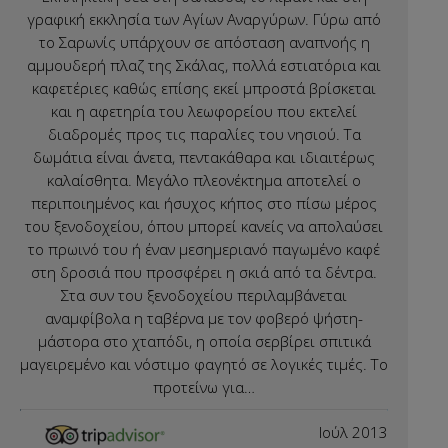
γραφική εκκλησία των Αγίων Αναργύρων. Γύρω από
το Σαρωνίς υπάρχουν σε απόσταση αναπνοής η
αμμουδερή πλαζ της Σκάλας, πολλά εστιατόρια και
καφετέριες καθώς επίσης εκεί μπροστά βρίσκεται
και η αφετηρία του λεωφορείου που εκτελεί
διαδρομές προς τις παραλίες του νησιού. Τα
δωμάτια είναι άνετα, πεντακάθαρα και ιδιαιτέρως
καλαίσθητα. Μεγάλο πλεονέκτημα αποτελεί ο
περιποιημένος και ήσυχος κήπος στο πίσω μέρος
του ξενοδοχείου, όπου μπορεί κανείς να απολαύσει
το πρωινό του ή έναν μεσημεριανό παγωμένο καφέ
στη δροσιά που προσφέρει η σκιά από τα δέντρα.
Στα συν του ξενοδοχείου περιλαμβάνεται
αναμφίβολα η ταβέρνα με τον φοβερό ψήστη-
μάστορα στο χταπόδι, η οποία σερβίρει σπιτικά
μαγειρεμένο και νόστιμο φαγητό σε λογικές τιμές. Το
προτείνω για…
Ιούλ 2013