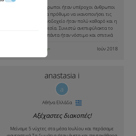
Στο Saronis οι άνθρωποι ήταν υπέροχοι άνθρωποι
ευχάριστη, πάντα πρόθυμο να ικανοποιήσει τις
ανάγκες μας. Το ξενοδοχείο ήταν πολύ καθαρό και η
εξαιρετική τοποθεσία. Συνιστώ ανεπιφύλακτα το
πρωινό τους. Τα πάντα ήταν νόστιμο και σπιτικά
Ιούν 2018
anastasia i
a
Αθήνα Ελλάδα
Αξέχαστες διακοπές!
Μείναμε 5 νύχτες στα μέσα Ιουλίου και περάσαμε
φανταστικά.Τα δωμάτια ήταν άνετα και πεντακάθαρα