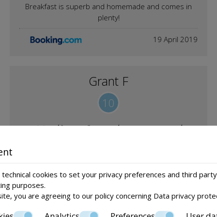
Breakfast is superb and homemade and comes in
plenty!
19 April 2019
Grant F
10
Μεγάλη αυθεντική οικογενειακή
εμπειρία ελληνικών διακοπών
ent
Υπέροχο δωμάτιο και ανέσεις Πρωινό ένα υπέροχο
γεύμα συχνά πάρα πολύ για να αναλάβει, αλλά
technical cookies to set your privacy preferences and third party
ποικίλη καθημερινά Η Ταβέρνα Moscos έξω από το
ting purposes.
μπροστινό μέρος είναι ένα άλλο συν στο κατώφλι,
ite, you are agreeing to our policy concerning
Data privacy prote
είχε πολλά εξαιρετικά γεύματα Την Παπαρούνα, τον
kies
Analytics
Preferences
User da
Χρήστο, τον Murray, όλα μέρος μιας ευχάριστης