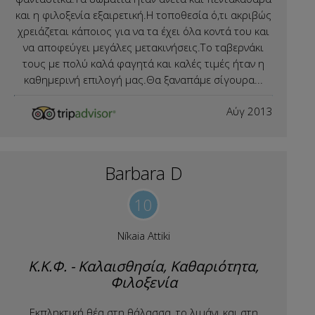
και η φιλοξενία εξαιρετική.Η τοποθεσία ό,τι ακριβώς
χρειάζεται κάποιος για να τα έχει όλα κοντά του και
να αποφεύγει μεγάλες μετακινήσεις.Το ταβερνάκι
τους με πολύ καλά φαγητά και καλές τιμές ήταν η
καθημερινή επιλογή μας.Θα ξαναπάμε σίγουρα...
Αύγ 2013
Barbara D
10
Níkaia Attiki
Κ.Κ.Φ. - Καλαισθησία, Καθαριότητα,
Φιλοξενία
Εκπληκτική θέα στη θάλασσα, το λιμάνι και στη